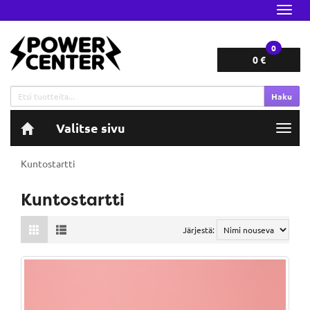
Navig
0
0 €
Haku
Valitse sivu
Navig
Kuntostartti
Kuntostartti
Järjestä: