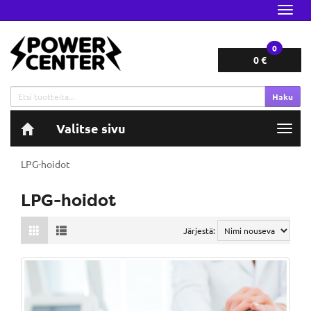
Navig
0
0 €
Haku
Valitse sivu
Navig
LPG-hoidot
LPG-hoidot
Järjestä: