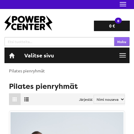
Navig
0
0 €
Haku
Valitse sivu
Navig
Pilates pienryhmät
Pilates pienryhmät
Järjestä: