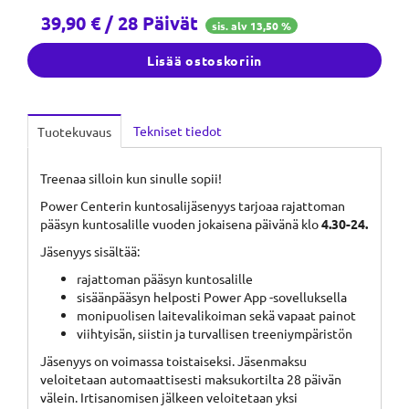
39,90
€ / 28 Päivät
sis. alv 13,50 %
Lisää ostoskoriin
Tekniset tiedot
Tuotekuvaus
Treenaa silloin kun sinulle sopii!
Power Centerin kuntosalijäsenyys tarjoaa rajattoman
pääsyn kuntosalille vuoden jokaisena päivänä klo
4.30-24.
Jäsenyys sisältää:
rajattoman pääsyn kuntosalille
sisäänpääsyn helposti Power App -sovelluksella
monipuolisen laitevalikoiman sekä vapaat painot
viihtyisän, siistin ja turvallisen treeniympäristön
Jäsenyys on voimassa toistaiseksi. Jäsenmaksu
veloitetaan automaattisesti maksukortilta 28 päivän
välein. Irtisanomisen jälkeen veloitetaan yksi