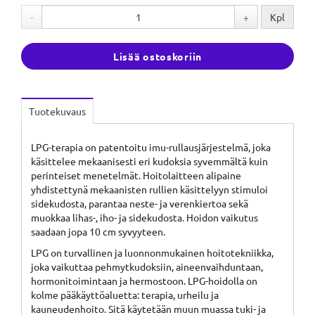
-
+
Kpl
Lisää ostoskoriin
Tuotekuvaus
LPG-terapia on patentoitu imu-rullausjärjestelmä, joka
käsittelee mekaanisesti eri kudoksia syvemmältä kuin
perinteiset menetelmät. Hoitolaitteen alipaine
yhdistettynä mekaanisten rullien käsittelyyn stimuloi
sidekudosta, parantaa neste- ja verenkiertoa sekä
muokkaa lihas-, iho- ja sidekudosta. Hoidon vaikutus
saadaan jopa 10 cm syvyyteen.
LPG on turvallinen ja luonnonmukainen hoitotekniikka,
joka vaikuttaa pehmytkudoksiin, aineenvaihduntaan,
hormonitoimintaan ja hermostoon. LPG-hoidolla on
kolme pääkäyttöaluetta: terapia, urheilu ja
kauneudenhoito. Sitä käytetään muun muassa tuki- ja