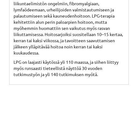
liikuntaelimistön ongelmiin, fibromyalgiaan,
lymfaödeemaan, urheilijoiden valmistautumiseen ja
palautumiseen sekä kauneudenhoitoon. LPG-terapia
kehitettiin alun perin paloarpien hoitoon, mutta
myöhemmin huomattiin sen vaikutus myös rasvan
liikuttamisessa. Hoitosarjoiksi suositellaan 10–15 kertaa,
kerran tai kaksi viikossa, ja tavoitteen saavuttamisen
jälkeen ylläpitävää hoitoa noin kerran tai kaksi
kuukaudessa.
LPG on laajasti käytössä yli 110 maassa, ja siihen liittyy
myös runsaasti tieteellistä näyttöä 30 vuoden
tutkimustyön ja yli 140 tutkimuksen myötä.