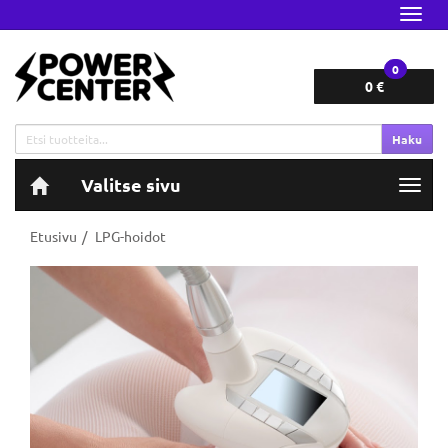
Navig
0
0 €
Haku
Valitse sivu
Navig
Etusivu
LPG-hoidot