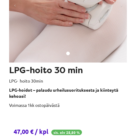
LPG-hoito 30 min
LPG- hoito 30min
LPG-hoidot – palaudu urheilusuorituksesta ja kiinteytä
kehoasi!
Voimassa 1kk ostopäivästä
47,00 € / kpl
sis. alv 25,50 %