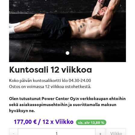
Kuntosali 12 viikkoa
Koko päivän kuntosalikortti klo 04.30-24.00
Ostos on voimassa 12 viikkoa ostohetkestä.
Olen tutustunut Power Center Oy:n verkkokaupan ehtoihin
sekä asiakassopimusehtoihin ja suorittamalla maksun
hyväksyn ne.
177,00
€ / 12 x Viikko
sis. alv 13,50 %
-
+
Viikko