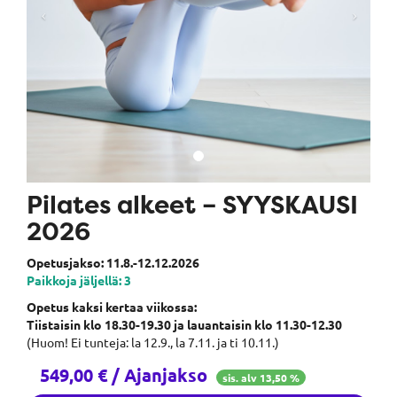
Pilates alkeet – SYYSKAUSI
2026
Opetusjakso: 11.8.-12.12.2026
Paikkoja jäljellä: 3
Opetus kaksi kertaa viikossa:
Tiistaisin klo 18.30-19.30 ja lauantaisin klo 11.30-12.30
(Huom! Ei tunteja: la 12.9., la 7.11. ja ti 10.11.)
549,00 € / Ajanjakso
sis. alv 13,50 %