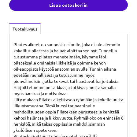
Lisää ostoskoriin
Tuotekuvaus
Pilates alkeet on suunnattu sinulle, joka et ole aiemmin
kokeillut pilatesta ja haluat aloittaa sen nyt. Tunneilla
tutustumme pilates-menetelmään, käymme läpi
pilatekselle ominaisia liikkeitä ja opimme kehon
oikeaoppista käyttöä anatomian avulla. Tunnin aikana
edetään rauhallisesti ja tutustumme myös
pienvälineisiin, jotka tukevat tai haastavat harjoituksia.
Harjoittelumme on tarkkaa ja tutkivaa, mutta samalla
myös hauskaa ja motivoivaa.
Liity mukaan Pilates alkeistason ryhmään ja kokeile uutta
liikuntamuotoa. Tämä kurssi tarjoaa sinulle
mahdollisuuden oppia Pilateksen perusteet ja kehittää
kehosi hallintaa ja liikkuvuutta. Ryhmäkoko on enintään 8
henkilöä, mikä takaa oppilaalle mahdollisimman
yksilöllisen opetuksen.
Pilatesharjoitteet tehdään matolla ja välillä