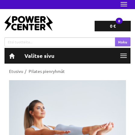
Navig
0
0 €
Haku
Valitse sivu
Navig
Etusivu
Pilates pienryhmät